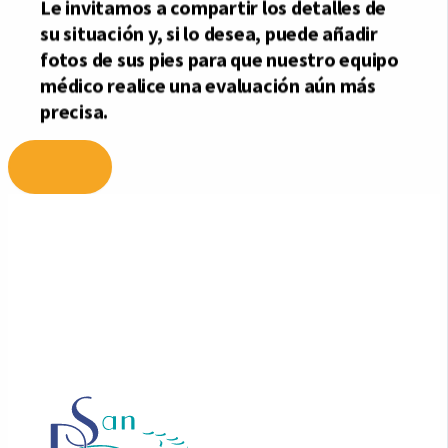
Ir
al
contenido