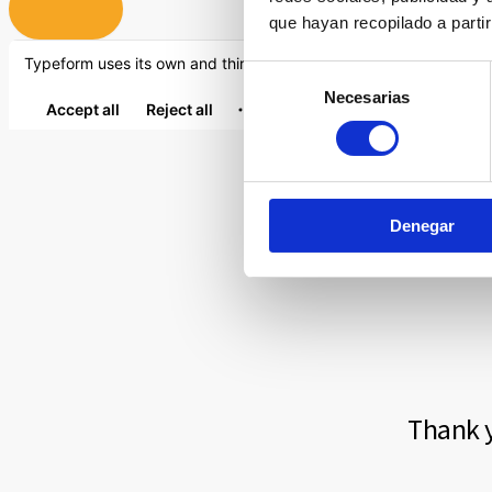
que hayan recopilado a parti
Selección
Necesarias
de
consentimiento
Denegar