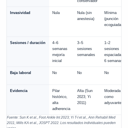
conservador
Invasividad
Nula
Nula (sin
Mínima
anestesia)
(punción
ecoguiada)
Sesiones / duración
4–6
3–5
1–2
semanas
sesiones
sesiones
mejoría
semanales
espaciadas
inicial
6 semanas
Baja laboral
No
No
No
Evidencia
Pilar
Alta (Sun
Moderada
histórico,
2023; Yi
como
alta
2011)
adyuvante
adherencia
Fuente: Sun K et al., Foot Ankle Int 2023; Yi T-I et al., Ann Rehabil Med
2011; Mills KA et al., JOSPT 2022. Los resultados individuales pueden