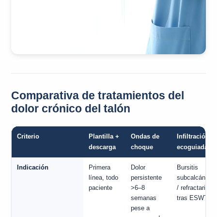
Comparativa de tratamientos del
dolor crónico del talón
Criterio
Plantilla +
Ondas de
Infiltración
descarga
choque
ecoguiada
Indicación
Primera
Dolor
Bursitis
línea, todo
persistente
subcalcánea
paciente
>6–8
/ refractario
semanas
tras ESWT
pese a