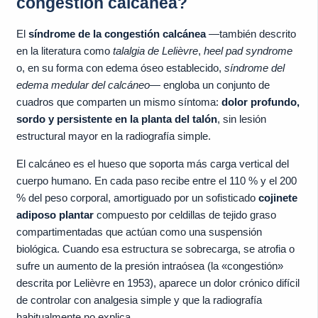
congestión calcánea?
El
síndrome de la congestión calcánea
—también descrito
en la literatura como
talalgia de Lelièvre
,
heel pad syndrome
o, en su forma con edema óseo establecido,
síndrome del
edema medular del calcáneo
— engloba un conjunto de
cuadros que comparten un mismo síntoma:
dolor profundo,
sordo y persistente en la planta del talón
, sin lesión
estructural mayor en la radiografía simple.
El calcáneo es el hueso que soporta más carga vertical del
cuerpo humano. En cada paso recibe entre el 110 % y el 200
% del peso corporal, amortiguado por un sofisticado
cojinete
adiposo plantar
compuesto por celdillas de tejido graso
compartimentadas que actúan como una suspensión
biológica. Cuando esa estructura se sobrecarga, se atrofia o
sufre un aumento de la presión intraósea (la «congestión»
descrita por Lelièvre en 1953), aparece un dolor crónico difícil
de controlar con analgesia simple y que la radiografía
habitualmente no explica.