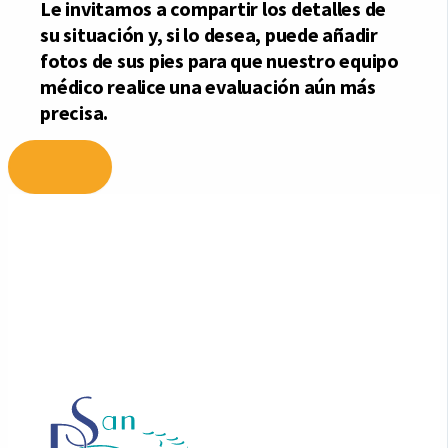
Ir
al
contenido