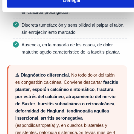
Denegar
Sensación de
quemazón o congestión
al final del día
en cuadros prolongados.
Discreta tumefacción y sensibilidad al palpar el talón,
sin enrojecimiento marcado.
Ausencia, en la mayoría de los casos, de dolor
matutino agudo característico de la fascitis plantar.
⚠️ Diagnóstico diferencial.
No todo dolor del talón
es congestión calcánea. Conviene descartar
fascitis
plantar
,
espolón calcáneo sintomático
,
fractura
por estrés del calcáneo
,
atrapamiento del nervio
de Baxter
,
bursitis subcalcánea o retrocalcánea
,
deformidad de Haglund
,
tendinopatía aquílea
insercional
,
artritis seronegativa
(espondiloartropatía) y, en cuadros bilaterales y
resistentes, patología sistémica. Si llevas más de 4