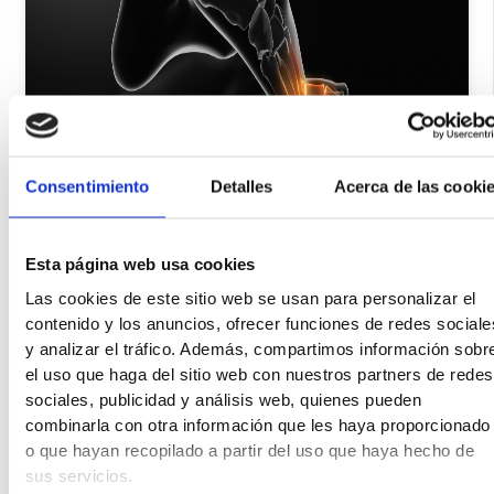
Consentimiento
Detalles
Acerca de las cooki
Esta página web usa cookies
Síntomas: ¿cómo reconocer una
Las cookies de este sitio web se usan para personalizar el
congestión calcánea?
contenido y los anuncios, ofrecer funciones de redes sociale
y analizar el tráfico. Además, compartimos información sobr
El dolor de la congestión calcánea tiene un patrón clínico
el uso que haga del sitio web con nuestros partners de redes
sociales, publicidad y análisis web, quienes pueden
característico que permite diferenciarlo de la fascitis plantar y
combinarla con otra información que les haya proporcionado
del espolón sintomático. Suele instalarse de forma
o que hayan recopilado a partir del uso que haya hecho de
progresiva, sin un golpe único, y empeora con el uso
sus servicios.
prolongado del pie. La mayoría de los pacientes consultan