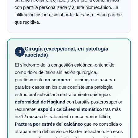
para no atrofiar el cojinete y siempre la combinamos
con plantilla personalizada y ajuste biomecánico. La
infiltración aislada, sin abordar la causa, es un parche
que recidiva.
Cirugía (excepcional, en patología
4
asociada)
El síndrome de la congestión calcánea, entendido
como dolor del talón sin lesión quirúrgica,
prácticamente
no se opera
. La cirugía se reserva
para los casos en los que coexiste una patología
estructural subsidiaria de tratamiento quirúrgico:
deformidad de Haglund
con bursitis posterosuperior
recurrente,
espolón calcáneo sintomático
tras más
de 12 meses de tratamiento conservador fallido,
fractura por estrés del calcáneo
que no consolida o
atrapamiento del nervio de Baxter refractario. En esos