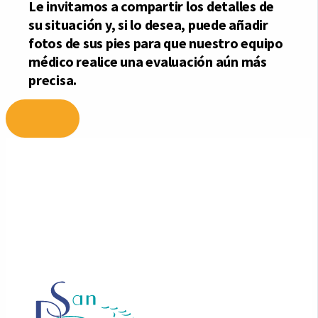
Ir
al
contenido