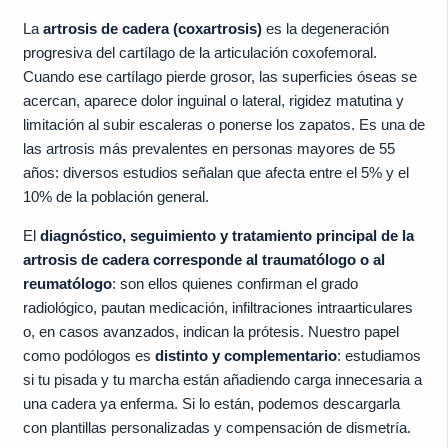
La
artrosis de cadera (coxartrosis)
es la degeneración
progresiva del cartílago de la articulación coxofemoral.
Cuando ese cartílago pierde grosor, las superficies óseas se
acercan, aparece dolor inguinal o lateral, rigidez matutina y
limitación al subir escaleras o ponerse los zapatos. Es una de
las artrosis más prevalentes en personas mayores de 55
años: diversos estudios señalan que afecta entre el 5% y el
10% de la población general.
El
diagnóstico, seguimiento y tratamiento principal de la
artrosis de cadera corresponde al traumatólogo o al
reumatólogo
: son ellos quienes confirman el grado
radiológico, pautan medicación, infiltraciones intraarticulares
o, en casos avanzados, indican la prótesis. Nuestro papel
como podólogos es
distinto y complementario
: estudiamos
si tu pisada y tu marcha están añadiendo carga innecesaria a
una cadera ya enferma. Si lo están, podemos descargarla
con plantillas personalizadas y compensación de dismetría.