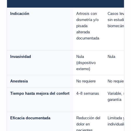
Indicación
Artrosis con
Casos leves
dismetría y/o
sin estudio
pisada
biomecánico
alterada
documentada
Invasividad
Nula
Nula
(dispositivo
externo)
Anestesia
No requiere
No requiere
Tiempo hasta mejora del confort
4–8 semanas
Variable, sin
garantía
Eficacia documentada
Reducción del
Limitada y no
dolor en
individualizad
pacientes