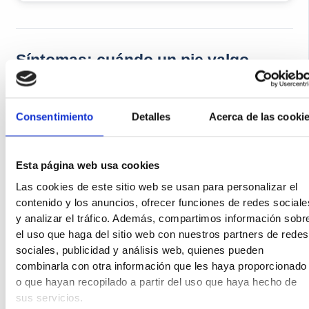
Síntomas: cuándo un pie valgo
necesita tratamiento
El pie valgo asintomático no requiere tratamiento agresivo; el
Consentimiento
Detalles
Acerca de las cooki
pie valgo que duele, fatiga o repercute en la marcha sí. Estos
son los signos que justifican una valoración profesional:
Esta página web usa cookies
Eversión visible del talón
al observar al paciente
Las cookies de este sitio web se usan para personalizar el
desde atrás (calcáneo inclinado hacia la línea media).
contenido y los anuncios, ofrecer funciones de redes sociale
y analizar el tráfico. Además, compartimos información sobr
Caída del arco interno
en bipedestación, con
el uso que haga del sitio web con nuestros partners de redes
normalización al ponerse de puntillas.
sociales, publicidad y análisis web, quienes pueden
combinarla con otra información que les haya proporcionado
Signo de los muchos dedos visibles
: tres o más
o que hayan recopilado a partir del uso que haya hecho de
dedos sobresalen por fuera del talón vistos desde
sus servicios.
atrás (en lugar de uno o dos).