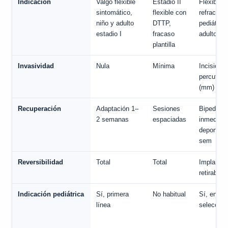
Indicación
Valgo flexible
Estadio II
Flexible
sintomático,
flexible con
refractari
niño y adulto
DTTP,
pediátrico
estadio I
fracaso
adulto
plantilla
Invasividad
Nula
Mínima
Incisión
percután
(mm)
Recuperación
Adaptación 1–
Sesiones
Bipedest
2 semanas
espaciadas
inmediata
deporte 
sem
Reversibilidad
Total
Total
Implante
retirable
Indicación pediátrica
Sí, primera
No habitual
Sí, en ca
línea
seleccio