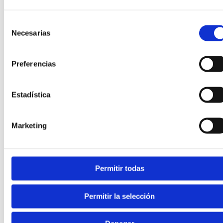
Desgaste asimétrico del calzado
en el borde interno
Selección
del talón o anterior interno de la suela.
Necesarias
de
consentimiento
Dolor o fatiga en cara medial del tobillo y zona del
tendón tibial posterior tras caminata prolongada.
Preferencias
Dolor anterior o medial de rodilla por
descompensación de la cadena cinética ascendente.
Estadística
Caídas frecuentes en niños, marcha torpe, fatiga al
Marketing
andar más de 30–45 minutos.
Calambres nocturnos en gemelos, sobrecarga de
músculos posteriores de la pierna.
Permitir todas
Permitir la selección
⚠️ Diagnóstico diferencial.
No todo valgo se trata
igual. Hay que descartar
coalición tarsiana
en niños
con pie valgo rígido y doloroso,
disfunción del tibial