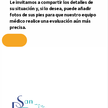
Ir
al
contenido