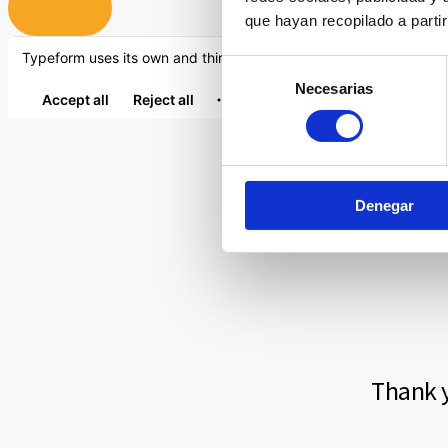
que hayan recopilado a parti
Selección
Necesarias
de
consentimiento
Denegar