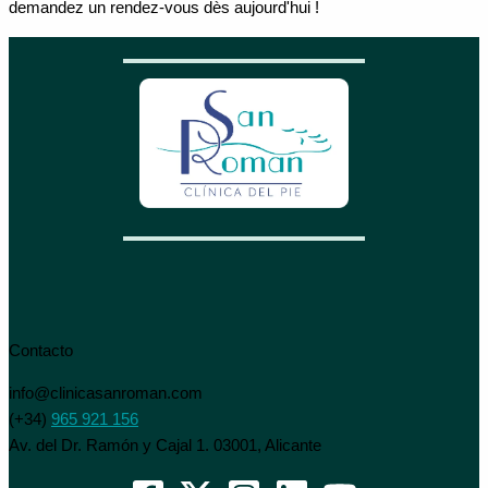
demandez un rendez-vous dès aujourd'hui !
Contacto
info@clinicasanroman.com
(+34)
965 921 156
Av. del Dr. Ramón y Cajal 1. 03001, Alicante