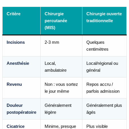
Critère
Chirurgie
Chirurgie ouverte
percutanée
traditionnelle
(MIS)
Incisions
2-3 mm
Quelques
centimètres
Anesthésie
Local,
Local/régional ou
ambulatoire
général
Revenu
Non : vous sortez
Repos accru /
le jour même
parfois admission
Douleur
Généralement
Généralement plus
postopératoire
légère
âgés
Cicatrice
Minime, presque
Plus visible