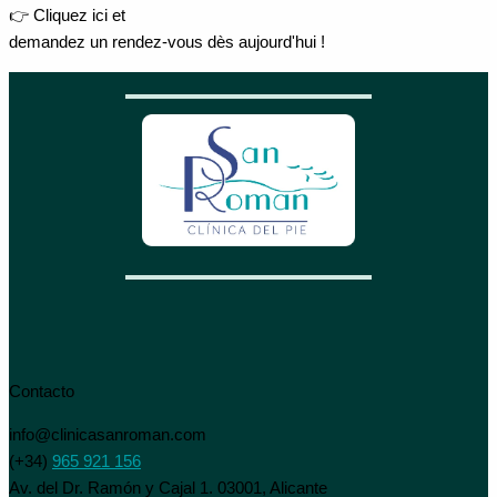
👉 Cliquez ici et
demandez un rendez-vous dès aujourd'hui !
Contacto
info@clinicasanroman.com
(+34)
965 921 156
Av. del Dr. Ramón y Cajal 1. 03001, Alicante