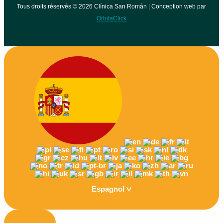
Tous droits réservés © 2026 Clínica San Román | Conception web par
OrbitaClick
Espagnol