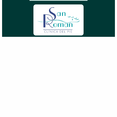
Contacto
info@clinicasanroman.com
(+34)
965 921 156
Av. del Dr. Ramón y Cajal 1. 03001, Alicante
La clinique