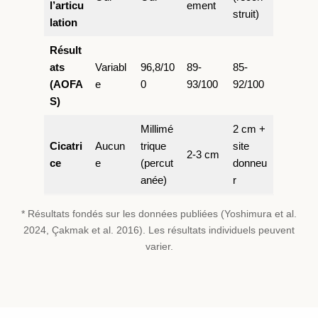
l’articu
ement
struit)
lation
Résult
ats
Variabl
96,8/10
89-
85-
(AOFA
e
0
93/100
92/100
S)
Millimé
2 cm +
Cicatri
Aucun
trique
site
2-3 cm
ce
e
(percut
donneu
anée)
r
* Résultats fondés sur les données publiées (Yoshimura et al.
2024, Çakmak et al. 2016). Les résultats individuels peuvent
varier.