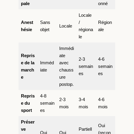
pale
onné
Locale
Anest
Sans
/
Région
Locale
hésie
objet
régiona
ale
le
Immédi
Repris
ate
2-3
4-6
e de la
Imméd
avec
semain
semain
march
iate
chauss
es
es
e
ure
postop.
Repris
4-8
2-3
3-4
4-6
e du
semain
mois
mois
mois
sport
es
Préser
Oui
ve
Partiell
Oui
Oui
(recon