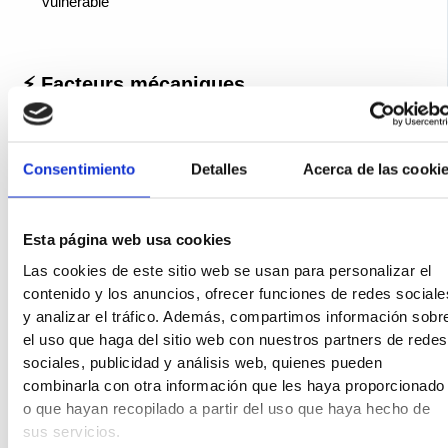
vulnérable
⚡ Facteurs mécaniques
Microtraumatismes répétés
— impacts répétés contre le
sol à la course, au saut ou à la danse (très fréquent chez
Consentimiento
Detalles
Acerca de las cooki
les danseuses classiques)
Chaussures à talons hauts
— elles déplacent la charge
corporelle vers l’avant-pied, augmentant la pression sur les
Esta página web usa cookies
têtes métatarsiennes
Las cookies de este sitio web se usan para personalizar el
Surcharge sportive
— les sports d’impact (course,
contenido y los anuncios, ofrecer funciones de redes sociale
tennis, saut) sans semelle adaptée peuvent précipiter la
y analizar el tráfico. Además, compartimos información sobr
maladie
el uso que haga del sitio web con nuestros partners de redes
sociales, publicidad y análisis web, quienes pueden
En somme, la maladie de Freiberg survient lorsqu’un os
combinarla con otra información que les haya proporcionado
anatomiquement vulnérable subit une charge mécanique
o que hayan recopilado a partir del uso que haya hecho de
excessive qui dépasse sa capacité de réparation vasculaire.
sus servicios.