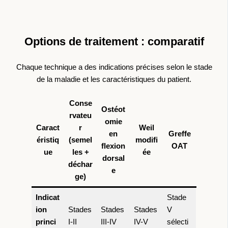
Options de traitement : comparatif
Chaque technique a des indications précises selon le stade
de la maladie et les caractéristiques du patient.
Conse
Ostéot
rvateu
omie
Caract
r
Weil
en
Greffe
éristiq
(semel
modifi
flexion
OAT
ue
les +
ée
dorsal
déchar
e
ge)
Indicat
Stade
ion
Stades
Stades
Stades
V
princi
I-II
III-IV
IV-V
sélecti