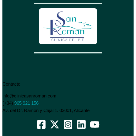
Contacto
info@clinicasanroman.com
(+34)
965 921 156
Av. del Dr. Ramón y Cajal 1. 03001, Alicante