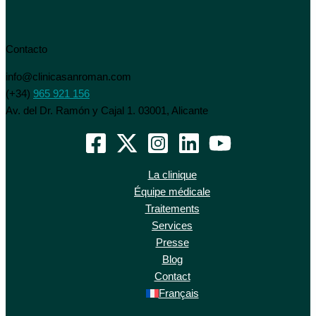
Contacto
info@clinicasanroman.com
(+34)
965 921 156
Av. del Dr. Ramón y Cajal 1. 03001, Alicante
La clinique
Équipe médicale
Traitements
Services
Presse
Blog
Contact
Français