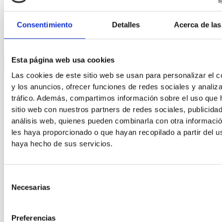
Consentimiento
Detalles
Acerca de las
Esta página web usa cookies
Las cookies de este sitio web se usan para personalizar el c
y los anuncios, ofrecer funciones de redes sociales y analiza
tráfico. Además, compartimos información sobre el uso que 
sitio web con nuestros partners de redes sociales, publicida
análisis web, quienes pueden combinarla con otra informaci
les haya proporcionado o que hayan recopilado a partir del 
haya hecho de sus servicios.
Artículos
Malformaciones del Pie en Niños: Diagnóstico y
Tratamiento
Selección
Necesarias
de
Las malformaciones del pie en recién nacidos son
consentimiento
condiciones congénitas que, si no se tratan
adecuadamente, pueden afectar significativamente la
Preferencias