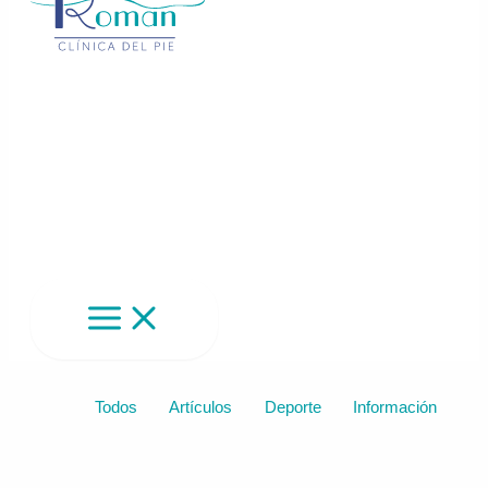
Filter
Todos
Artículos
Deporte
Información
posts
by