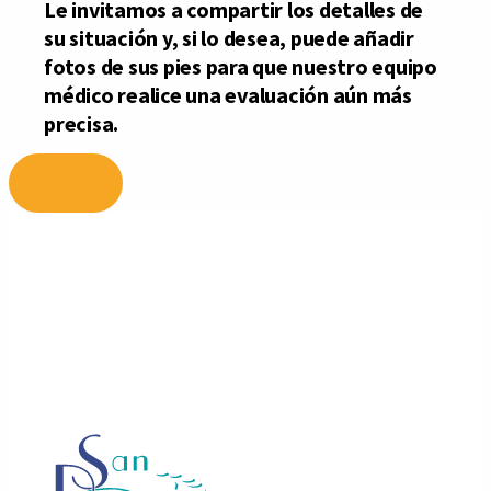
Ir
al
contenido