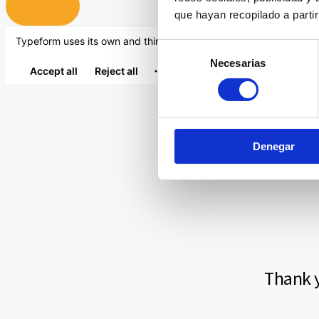
que hayan recopilado a parti
Selección
Necesarias
de
consentimiento
Denegar