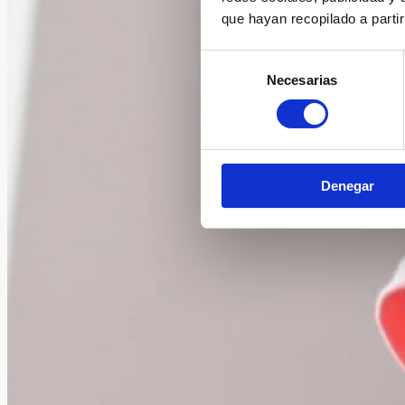
que hayan recopilado a parti
Selección
Necesarias
de
consentimiento
Denegar