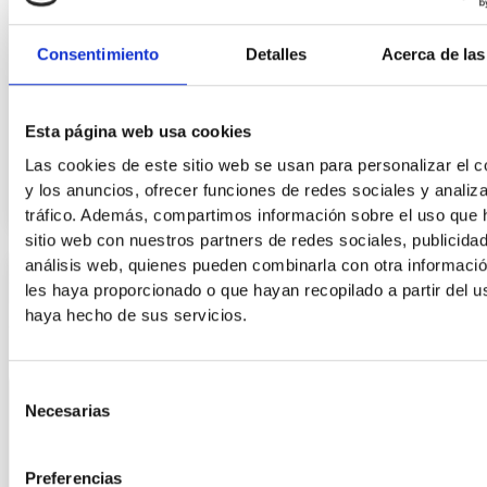
,
Artikelen
Informatie
Herstel na een bunionoperatie: Alles wat u moet
Consentimiento
Detalles
Acerca de las
weten
Het herstel na een bunionoperatie is een van de meest
Esta página web usa cookies
zorgwekkende aspecten voor patiënten die een
Las cookies de este sitio web se usan para personalizar el c
bunionoperatie overwegen. Twijfels over
y los anuncios, ofrecer funciones de redes sociales y analiza
tráfico. Además, compartimos información sobre el uso que 
sitio web con nuestros partners de redes sociales, publicida
análisis web, quienes pueden combinarla con otra informaci
les haya proporcionado o que hayan recopilado a partir del 
haya hecho de sus servicios.
Selección
Necesarias
de
consentimiento
Preferencias