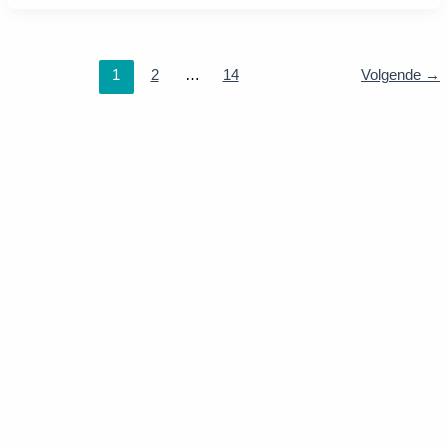
1
2
…
14
Volgende
→