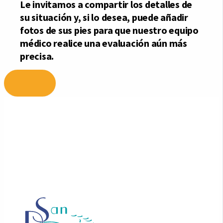
Ir
al
contenido