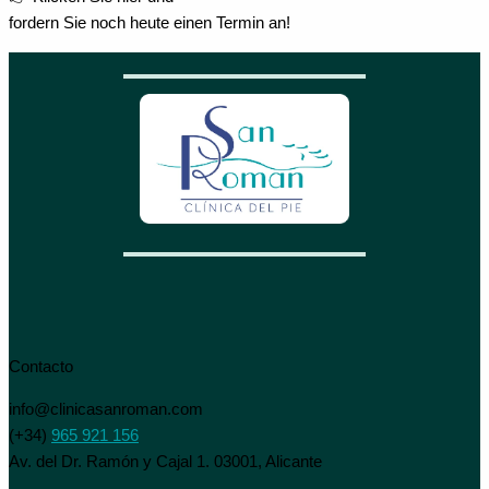
fordern Sie noch heute einen Termin an!
Contacto
info@clinicasanroman.com
(+34)
965 921 156
Av. del Dr. Ramón y Cajal 1. 03001, Alicante