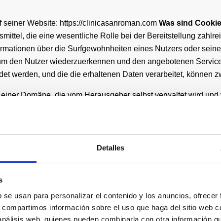
f seiner Website: https://clinicasanroman.com
Was sind Cooki
ittel, die eine wesentliche Rolle bei der Bereitstellung zahlre
ormationen über die Surfgewohnheiten eines Nutzers oder seine
 um den Nutzer wiederzuerkennen und den angebotenen Servic
det werden, und die die erhaltenen Daten verarbeitet, können 
einer Domäne, die vom Herausgeber selbst verwaltet wird und 
 gesendet werden.
er oder einer Domäne, die nicht vom Herausgeber, sondern von 
s Benutzers gesendet werden.
Detalles
 Domäne installiert werden, die vom Editor selbst verwaltet wi
ne Cookies betrachtet werden. Es gibt auch eine zweite Klassif
s
b se usan para personalizar el contenido y los anuncios, ofrecer
u speichern, während der Benutzer auf eine Website zugreift. 
s, compartimos información sobre el uso que haga del sitio web 
 des vom Benutzer angeforderten Dienstes aufbewahrt werden müs
 análisis web, quienes pueden combinarla con otra información q