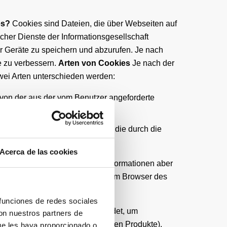
es?
Cookies sind Dateien, die über Webseiten auf
icher Dienste der Informationsgesellschaft
r Geräte zu speichern und abzurufen. Je nach
e zu verbessern.
Arten von Cookies
Je nach der
zwei Arten unterschieden werden:
von der aus der vom Benutzer angeforderte
einer anderen Einrichtung, die die durch die
Acerca de las cookies
rd, die durch sie gesammelten Informationen aber
izierung nach der Dauer, die sie im Browser des
 funciones de redes sociales
Sie werden in der Regel verwendet, um
con nuestros partners de
sen (z.B. eine Liste der gekauften Produkte).
ue les haya proporcionado o