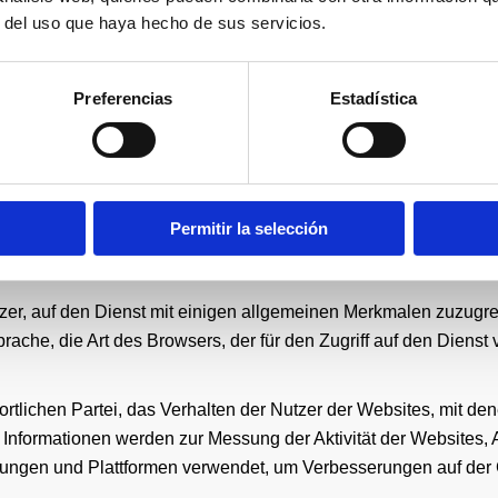
r del uso que haya hecho de sus servicios.
speichert und können für einen von der für das Cookie verantwo
rufen und verarbeitet werden.
Preferencias
Estadística
hs Arten von Cookies, je nach dem Zweck, für den die erhaltenen
glichen, auf einer Website, Plattform oder Anwendung zu surf
enverkehrs und der Datenkommunikation, die Identifizierung der S
aus denen eine Bestellung besteht, die Durchführung des Kauf
Permitir la selección
die Verwendung von Sicherheitselementen beim Surfen, die Spei
n über soziale Netzwerke.
r, auf den Dienst mit einigen allgemeinen Merkmalen zuzugrei
rache, die Art des Browsers, der für den Zugriff auf den Dienst 
rtlichen Partei, das Verhalten der Nutzer der Websites, mit de
 Informationen werden zur Messung der Aktivität der Websites,
dungen und Plattformen verwendet, um Verbesserungen auf der