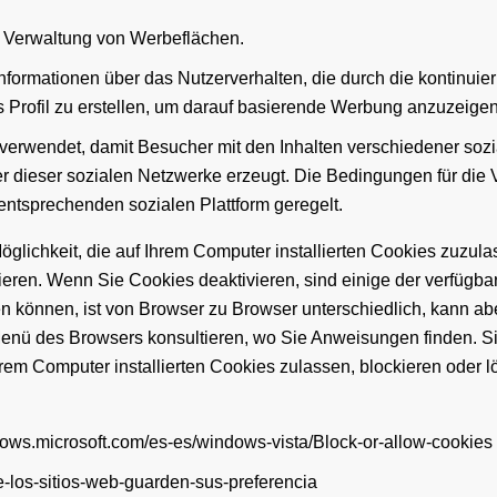
e Verwaltung von Werbeflächen.
nformationen über das Nutzerverhalten, die durch die kontinui
 Profil zu erstellen, um darauf basierende Werbung anzuzeigen
rwendet, damit Besucher mit den Inhalten verschiedener soziale
tzer dieser sozialen Netzwerke erzeugt. Die Bedingungen für d
entsprechenden sozialen Plattform geregelt.
glichkeit, die auf Ihrem Computer installierten Cookies zuzula
rieren. Wenn Sie Cookies deaktivieren, sind einige der verfügb
ren können, ist von Browser zu Browser unterschiedlich, kann a
nü des Browsers konsultieren, wo Sie Anweisungen finden. Si
rem Computer installierten Cookies zulassen, blockieren oder 
indows.microsoft.com/es-es/windows-vista/Block-or-allow-cookies
ue-los-sitios-web-guarden-sus-preferencia