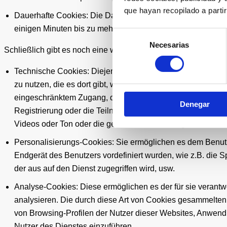
que hayan recopilado a parti
Dauerhafte Cookies: Die Daten bleiben auf dem Endgerät ge
einigen Minuten bis zu mehreren Jahren reichen kann, abge
Selección
Necesarias
de
Schließlich gibt es noch eine weitere Klassifizierung mit sec
consentimiento
Technische Cookies: Diejenigen, die es dem Benutzer ermö
zu nutzen, die es dort gibt, wie z.B. die Steuerung des Dat
eingeschränktem Zugang, die Erinnerung an die Elemente, 
Denegar
Registrierung oder die Teilnahme an einer Veranstaltung, 
Videos oder Ton oder die gemeinsame Nutzung von Inhalte
Personalisierungs-Cookies: Sie ermöglichen es dem Benutze
Endgerät des Benutzers vordefiniert wurden, wie z.B. die Sp
der aus auf den Dienst zugegriffen wird, usw.
Analyse-Cookies: Diese ermöglichen es der für sie verantwo
analysieren. Die durch diese Art von Cookies gesammelten
von Browsing-Profilen der Nutzer dieser Websites, Anwen
Nutzer des Dienstes einzuführen.