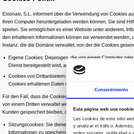
Elosnasi, S.L. informiert über die Verwendung von Cookies au
Ihren Computer heruntergeladen werden können. Sie sind Hilfsm
spielen. Sie ermöglichen es einer Website unter anderem, Inf
den erhaltenen Informationen können sie verwendet werden,
Instanz, die die Domäne verwaltet, von der die Cookies gesen
Eigene Cookies: Diejenigen, die von einem Computer oder 
Dienst bereitgestellt wird, an das Endgerät des Benutzers
Cookies von Drittanbietern: Cookies, die von einem Comput
Cookies erhaltenen Daten verarbeitet, an das Endgerät de
Consentimiento
Für den Fall, dass die Cookies von einem Computer oder einer
von einem Dritten verwaltet werden, können sie nicht als eige
Esta página web usa cookie
Kunden gespeichert bleiben, die sein kann:
Las cookies de este sitio we
Sitzungscookies: Sie dienen dazu, Daten zu sammeln und z
y analizar el tráfico. Ademá
Informationen zu speichern, die nur für die Bereitstellung
redes sociales, publicidad y