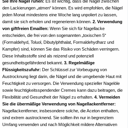
Sie Ihre Nägel ruhen:
Es ist wichtig, dass die Nägel zwischen
den Lackierungen „atmen“ können. Es wird empfohlen, die Nägel
jeden Monat mindestens eine Woche lang unpoliert zu lassen,
damit sie sich erholen und regenerieren können.
2. Verwendung
von giftfreien Emaillen:
Wenn Sie sich für Nagellacke
entscheiden, die frei von den sogenannten „toxischen 5“
(Formaldehyd, Toluol, Dibutylphthalat, Formaldehydharz und
Kampfer) sind, können Sie das Risiko von Schäden verringern.
Diese Inhaltsstoffe sind als reizend und potenziell
gesundheitsgefährdend bekannt.
3. Regelmäßige
Flüssigkeitszufuhr:
Der Schlüssel zur Vorbeugung von
Austrocknung liegt darin, die Nägel und die umgebende Haut mit
Feuchtigkeit zu versorgen. Die Verwendung spezieller Nagelöle
sowie feuchtigkeitsspendender Cremes kann dazu beitragen, die
Flexibilität und Gesundheit der Nägel zu erhalten.
4. Vermeiden
Sie die übermäßige Verwendung von Nagellackentferner:
Nagellackentferner, insbesondere solche, die Aceton enthalten,
sind extrem austrocknend. Sie sollten ihn nur in begrenztem
Umfang verwenden und nach Möglichkeit mildere Alternativen