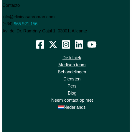
Contacto
info@clinicasanroman.com
(+34)
965 921 156
Av. del Dr. Ramón y Cajal 1. 03001, Alicante
De kliniek
Medisch team
Behandelingen
Diensten
Pers
Blog
Neem contact op met
Nederlands