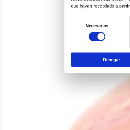
que hayan recopilado a parti
Selección
Necesarias
de
consentimiento
Denegar