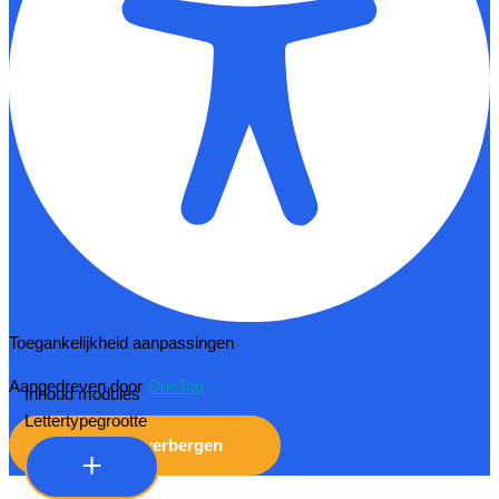
Toegankelijkheid aanpassingen
Aangedreven door
OneTap
Inhoud modules
Lettertypegrootte
Werkbalk verbergen