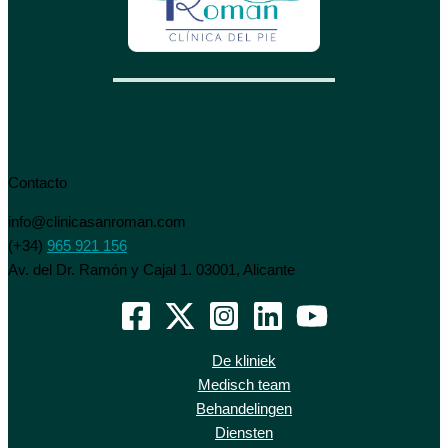
Contacto
info@clinicasanroman.com
(+34)
965 921 156
Av. del Dr. Ramón y Cajal 1. 03001, Alicante
De kliniek
Medisch team
Behandelingen
Diensten