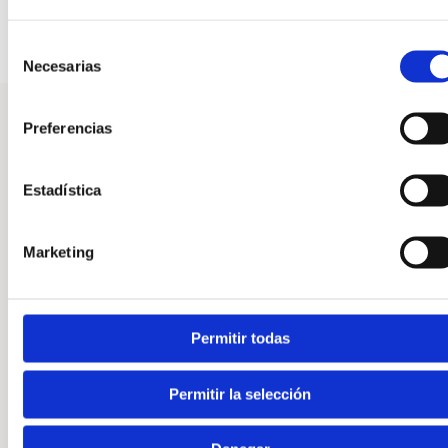
Selección
Necesarias
de
consentimiento
Preferencias
Conservatieve behandeling: de eerste
Estadística
keuze
Marketing
90% van de gevallen van fasciitis plantaris kan worden
verholpen met een goed opgezette conservatieve
behandeling
, mits deze alle relevante aspecten omvat. Bij
Clínica San Román hanteren wij een uitgebreid
Permitir todas
behandelprotocol:
Permitir la selección
🧩 Steunzolen op maat