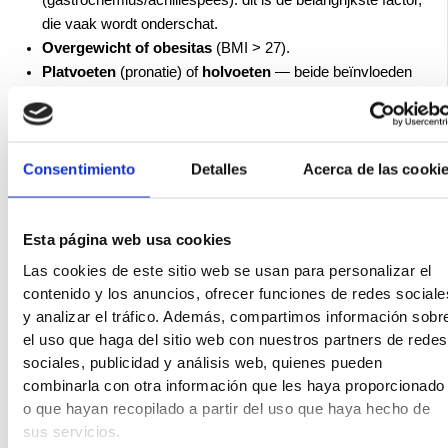
(gastrocnemius/achillespees): dit is de belangrijkste factor,
die vaak wordt onderschat.
Overgewicht of obesitas
(BMI > 27).
Platvoeten
(pronatie) of
holvoeten
— beide beïnvloeden
de fysiologische spanning van de fascia.
Ongeschikt schoeisel
: platte schoenen zonder demping,
minimalistische sandalen, hoge hakken.
Beroepsbeoefenaars die vele uren staand doorbrengen
Consentimiento
Detalles
Acerca de las cooki
(gezondheidswerkers, obers, verkopers, docenten).
Sporten met veel impact
zonder passende opbouw
Esta página web usa cookies
(hardlopen, basketbal, CrossFit).
Plotselinge veranderingen
: het begin van de training, een
Las cookies de este sitio web se usan para personalizar el
toename van het aantal kilometers, hardere ondergronden.
contenido y los anuncios, ofrecer funciones de redes sociale
Leeftijd: vanaf de leeftijd van 40-50 jaar verliest het
y analizar el tráfico. Además, compartimos información sobr
bindweefsel geleidelijk aan zijn elasticiteit.
el uso que haga del sitio web con nuestros partners de redes
sociales, publicidad y análisis web, quienes pueden
Daarom is het voor een effectieve behandeling noodzakelijk
combinarla con otra información que les haya proporcionado
om de oorzaken op te sporen en aan te pakken, en niet alleen
o que hayan recopilado a partir del uso que haya hecho de
de pijn te verlichten.
sus servicios.