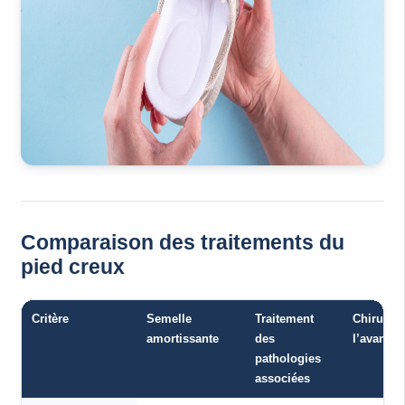
Comparaison des traitements du
pied creux
Critère
Semelle
Traitement
Chirurgie
amortissante
des
l’avant-p
pathologies
associées