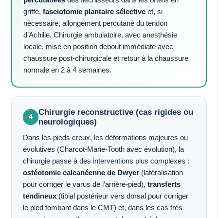
percutanées
des fléchisseurs dans les orteils en
griffe,
fasciotomie plantaire sélective
et, si
nécessaire, allongement percutané du tendon
d’Achille. Chirurgie ambulatoire, avec anesthésie
locale, mise en position debout immédiate avec
chaussure post-chirurgicale et retour à la chaussure
normale en 2 à 4 semaines.
Chirurgie reconstructive (cas rigides ou
4
neurologiques)
Dans les pieds creux, les déformations majeures ou
évolutives (Charcot-Marie-Tooth avec évolution), la
chirurgie passe à des interventions plus complexes :
ostéotomie calcanéenne de Dwyer
(latéralisation
pour corriger le varus de l’arrière-pied),
transferts
tendineux
(tibial postérieur vers dorsal pour corriger
le pied tombant dans le CMT) et, dans les cas très