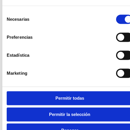
astragale-1er métatarsien), de l’angle de
Hibbs
(axe
calcanéen-1er métatarsien), de l’angle d’inclinaison du
calcanéum et des signes de subluxation des articulations
Selección
associées. Il permet de documenter l’étendue de la
Necesarias
de
déformation et de guider le type d’intervention
consentimiento
chirurgicale, le cas échéant.
Preferencias
Estadística
🧠 Évaluation neurologique complémentaire
Chez les patients présentant un pied creux bilatéral,
symétrique et progressif ou ayant des antécédents
Marketing
familiaux, nous demandons une
électromyographie
et
une orientation vers la neurologie afin d’exclure Charcot-
Marie-Tooth et d’autres neuropathies. L’
IRM du rachis
lombaire
est indiquée en cas de pied creux unilatéral ou
Permitir todas
atypique pour écarter une pathologie rachidienne.
L’étiologie modifie le suivi.
Permitir la selección