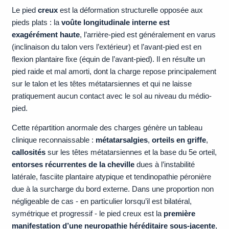
Le pied
creux
est la déformation structurelle opposée aux
pieds plats : la
voûte longitudinale interne est
exagérément haute
, l’arrière-pied est généralement en varus
(inclinaison du talon vers l’extérieur) et l’avant-pied est en
flexion plantaire fixe (équin de l’avant-pied). Il en résulte un
pied raide et mal amorti, dont la charge repose principalement
sur le talon et les têtes métatarsiennes et qui ne laisse
pratiquement aucun contact avec le sol au niveau du médio-
pied.
Cette répartition anormale des charges génère un tableau
clinique reconnaissable :
métatarsalgies
,
orteils en griffe
,
callosités
sur les têtes métatarsiennes et la base du 5e orteil,
entorses récurrentes de la cheville
dues à l’instabilité
latérale, fasciite plantaire atypique et tendinopathie péronière
due à la surcharge du bord externe. Dans une proportion non
négligeable de cas - en particulier lorsqu’il est bilatéral,
symétrique et progressif - le pied creux est la
première
manifestation d’une neuropathie héréditaire sous-jacente
,