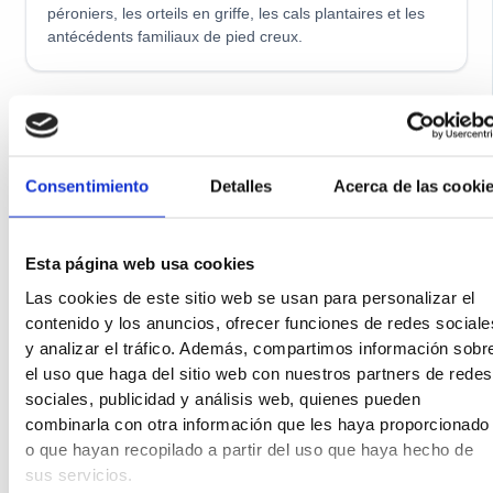
péroniers, les orteils en griffe, les cals plantaires et les
antécédents familiaux de pied creux.
📊 Étude biomécanique des pressions
Analyse de l’empreinte Prescan : elle documente
objectivement le modèle de charge au niveau du talon,
Consentimiento
Detalles
Acerca de las cooki
des têtes métatarsiennes et du bord latéral, le manque
de soutien du milieu du pied et les asymétries entre les
deux pieds. Ces informations sont essentielles pour
Esta página web usa cookies
concevoir des semelles absorbant les chocs avec une
Las cookies de este sitio web se usan para personalizar el
décharge sélective efficace et pour documenter
contenido y los anuncios, ofrecer funciones de redes sociale
l’amélioration après le traitement.
y analizar el tráfico. Además, compartimos información sobr
el uso que haga del sitio web con nuestros partners de redes
sociales, publicidad y análisis web, quienes pueden
📷 Radiographie de mise en charge bilatérale
combinarla con otra información que les haya proporcionado
o que hayan recopilado a partir del uso que haya hecho de
Projection dorsoplantaire, latérale chargée et axiale du
calcanéum. Mesure de l’
angle de Meary-Tomeno
(axe
sus servicios.