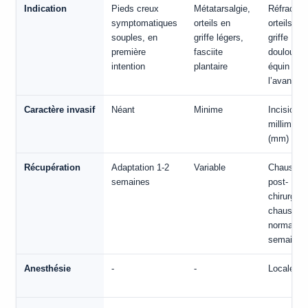
Indication
Pieds creux
Métatarsalgie,
Réfractair
symptomatiques
orteils en
orteils en
souples, en
griffe légers,
griffe
première
fasciite
douloureu
intention
plantaire
équin de
l’avant-pi
Caractère invasif
Néant
Minime
Incisions
millimétri
(mm)
Récupération
Adaptation 1-2
Variable
Chaussur
semaines
post-
chirurgica
chaussur
normales 
semaines
Anesthésie
-
-
Locale