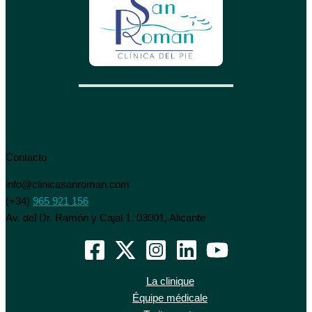
Contacto
info@clinicasanroman.com
(+34)
965 921 156
Av. del Dr. Ramón y Cajal 1. 03001, Alicante
La clinique
Équipe médicale