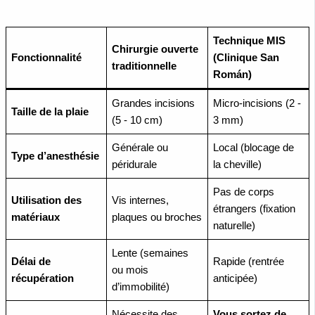
Technique MIS
Chirurgie ouverte
Fonctionnalité
(Clinique San
traditionnelle
Román)
Grandes incisions
Micro-incisions (2 -
Taille de la plaie
(5 - 10 cm)
3 mm)
Générale ou
Local (blocage de
Type d’anesthésie
péridurale
la cheville)
Pas de corps
Utilisation des
Vis internes,
étrangers (fixation
matériaux
plaques ou broches
naturelle)
Lente (semaines
Délai de
Rapide (rentrée
ou mois
récupération
anticipée)
d’immobilité)
Nécessite des
Vous sortez de