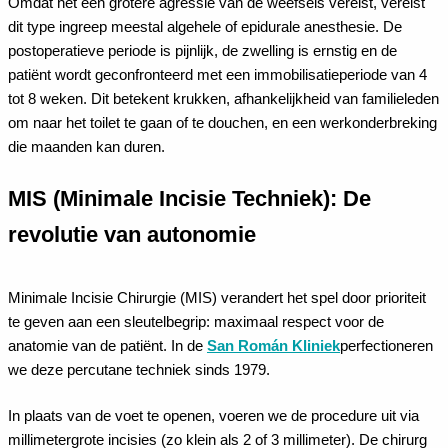
Omdat het een grotere agressie van de weefsels vereist, vereist
dit type ingreep meestal algehele of epidurale anesthesie. De
postoperatieve periode is pijnlijk, de zwelling is ernstig en de
patiënt wordt geconfronteerd met een immobilisatieperiode van 4
tot 8 weken. Dit betekent krukken, afhankelijkheid van familieleden
om naar het toilet te gaan of te douchen, en een werkonderbreking
die maanden kan duren.
MIS (Minimale Incisie Techniek): De
revolutie van autonomie
Minimale Incisie Chirurgie (MIS) verandert het spel door prioriteit
te geven aan een sleutelbegrip: maximaal respect voor de
anatomie van de patiënt. In de
San Román Kliniek
perfectioneren
we deze percutane techniek sinds 1979.
In plaats van de voet te openen, voeren we de procedure uit via
millimetergrote incisies (zo klein als 2 of 3 millimeter). De chirurg