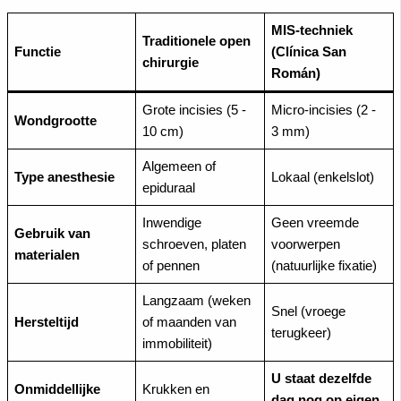
MIS-techniek
Traditionele open
Functie
(Clínica San
chirurgie
Román)
Grote incisies (5 -
Micro-incisies (2 -
Wondgrootte
10 cm)
3 mm)
Algemeen of
Type anesthesie
Lokaal (enkelslot)
epiduraal
Inwendige
Geen vreemde
Gebruik van
schroeven, platen
voorwerpen
materialen
of pennen
(natuurlijke fixatie)
Langzaam (weken
Snel (vroege
Hersteltijd
of maanden van
terugkeer)
immobiliteit)
U staat dezelfde
Onmiddellijke
Krukken en
dag nog op eigen