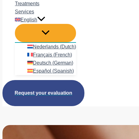
Treatments
Services
English
Nederlands
(
Dutch
)
Français
(
French
)
Deutsch
(
German
)
Español
(
Spanish
)
Request your evaluation