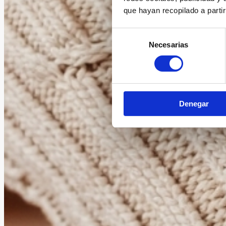
que hayan recopilado a parti
Selección
Necesarias
de
consentimiento
Denegar