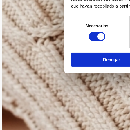
que hayan recopilado a parti
Selección
Necesarias
de
consentimiento
Denegar