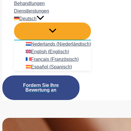
Behandlungen
Dienstleistungen
Deutsch
Nederlands
(
Niederländisch
)
English
(
Englisch
)
Français
(
Französisch
)
Español
(
Spanisch
)
Fordern Sie Ihre
Bewertung an