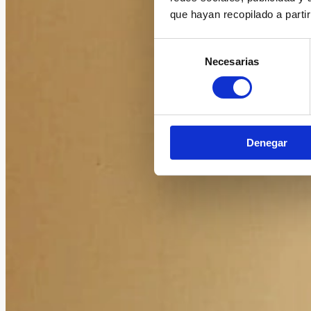
que hayan recopilado a parti
Selección
Necesarias
de
consentimiento
Denegar