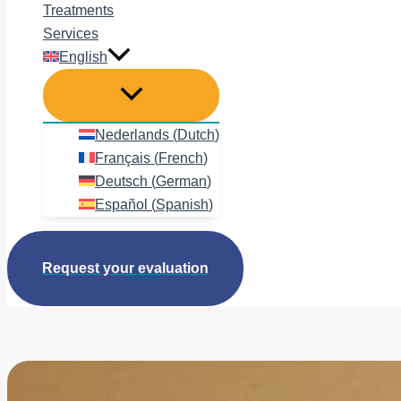
Treatments
Services
English
Nederlands
(
Dutch
)
Français
(
French
)
Deutsch
(
German
)
Español
(
Spanish
)
Request your evaluation