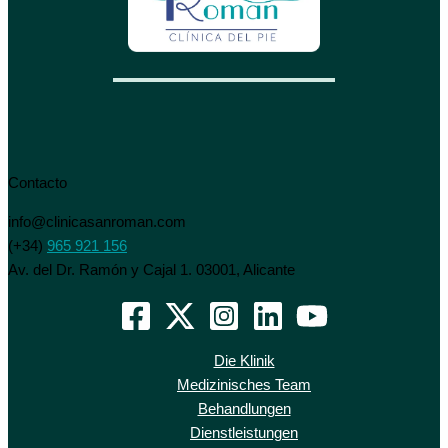
Contacto
info@clinicasanroman.com
(+34)
965 921 156
Av. del Dr. Ramón y Cajal 1. 03001, Alicante
Die Klinik
Medizinisches Team
Behandlungen
Dienstleistungen