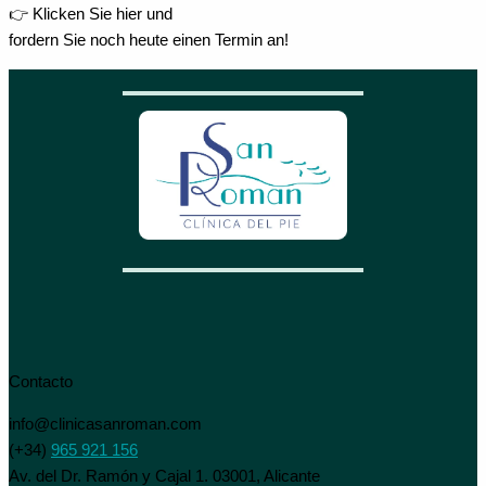
👉 Klicken Sie hier und
fordern Sie noch heute einen Termin an!
Contacto
info@clinicasanroman.com
(+34)
965 921 156
Av. del Dr. Ramón y Cajal 1. 03001, Alicante