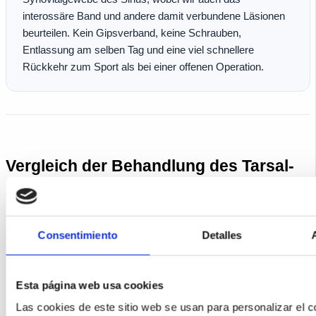
interossäre Band und andere damit verbundene Läsionen
beurteilen. Kein Gipsverband, keine Schrauben,
Entlassung am selben Tag und eine viel schnellere
Rückkehr zum Sport als bei einer offenen Operation.
Vergleich der Behandlung des Tarsal-
Sinus-Syndroms
Ultraschall-
Consentimiento
Detalles
Einlagen +
MIS-
Kriterien
geführte
Propriozeption
Arthrosko
Infiltration
Refraktäre
Esta página web usa cookies
Leichte bis
Nachgewiesene
chronische
Las cookies de este sitio web se usan para personalizar el c
mittelschwere
Synovitis,