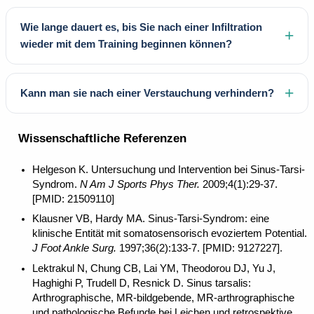
Wie lange dauert es, bis Sie nach einer Infiltration
wieder mit dem Training beginnen können?
Kann man sie nach einer Verstauchung verhindern?
Wissenschaftliche Referenzen
Helgeson K. Untersuchung und Intervention bei Sinus-Tarsi-
Syndrom.
N Am J Sports Phys Ther.
2009;4(1):29-37.
[PMID: 21509110]
Klausner VB, Hardy MA. Sinus-Tarsi-Syndrom: eine
klinische Entität mit somatosensorisch evoziertem Potential.
J Foot Ankle Surg.
1997;36(2):133-7. [PMID: 9127227].
Lektrakul N, Chung CB, Lai YM, Theodorou DJ, Yu J,
Haghighi P, Trudell D, Resnick D. Sinus tarsalis:
Arthrographische, MR-bildgebende, MR-arthrographische
und pathologische Befunde bei Leichen und retrospektive