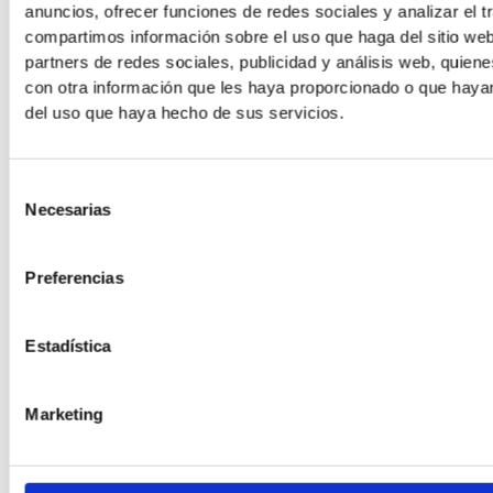
Indikation
Synovitis,
anuncios, ofrecer funciones de redes sociales y analizar el t
Instabilität,
Versagen von
assoziierte
compartimos información sobre el uso que haga del sitio we
erster Ansatz
Schritt 1
Läsionen
partners de redes sociales, publicidad y análisis web, quie
Minimal
con otra información que les haya proporcionado o que hayan
Minimal (Nadel,
Invasivität
Null
(Millimeter
del uso que haya hecho de sus servicios.
Echo)
Portale)
Regional o
Nicht
Lokal
Selección
Anästhesie
lokal +
erforderlich
infiltrierend
Necesarias
de
Sedierung
consentimiento
Einmaliger
Preferencias
Unterrichtseinheiten
8-12 Wochen
1-3 Infiltrationen
ambulante
/ Zeit
Programm
alle 4-6 Wochen
Eingriff, ~3
45 min
Estadística
Gut in den
meisten nicht-
Signifikante
Hoch bei
Marketing
Erwartete
chronischen
kurz- bis
chronische
Wirksamkeit
Fällen
mittelfristige
Synovitis
(Helgeson
Linderung