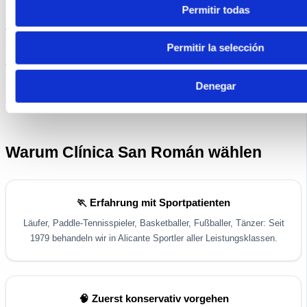
2009)
Permitir todas
Quelle: Helgeson K (N Am J Sports Phys Ther. 2009), Klausner
VB & Hardy MA (1997), Lektrakul N et al. (Radiology 2001).
Permitir la selección
Individuelle Ergebnisse können variieren.
Denegar
Warum Clínica San Román wählen
🏃 Erfahrung mit Sportpatienten
Läufer, Paddle-Tennisspieler, Basketballer, Fußballer, Tänzer: Seit
1979 behandeln wir in Alicante Sportler aller Leistungsklassen.
🧠 Zuerst konservativ vorgehen