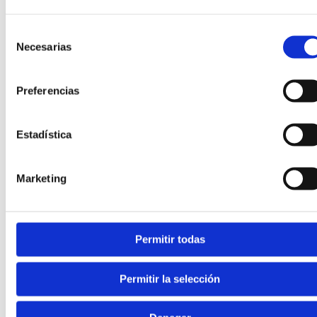
Die Röntgenaufnahme ist der
pathognomonische
Test.
Wir haben eine dorsoplantare und laterale Projektion des
Selección
betroffenen Fingers angefertigt: Das Osteochondrom
Necesarias
erscheint als knöcherner Auswuchs mit kortiko-
de
medullärer Kontinuität mit der distalen Phalanx, bedeckt
consentimiento
von einer knorpeligen Kappe. Dieses Detail - die
Preferencias
medulläre Kontinuität - ist es, was es radiologisch von
der subungualen Exostose unterscheidet.
Estadística
🔊 Ultraschall und Magnetresonanztomographie
Marketing
Wir behalten uns den
Weichteil-Ultraschall
und die
MRT
für Fälle vor, in denen diagnostische Zweifel
bestehen, der Verdacht auf assoziierte Weichteiltumore
besteht oder die Knorpelkappe beurteilt werden soll. Die
Permitir todas
MRT ist auch nützlich, wenn die Symptome nicht mit dem
Röntgenbefund übereinstimmen.
Permitir la selección