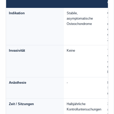
Chi
Indikation
Stabile,
Gro
asymptomatische
Tum
Osteochondrome
rezi
oder
diag
Zwei
Invasivität
Keine
Teil
voll
Abt
des 
brei
Anästhesie
-
Loka
Sedi
regi
Zeit / Sitzungen
Halbjährliche
30-6
Kontrolluntersuchungen
ambu