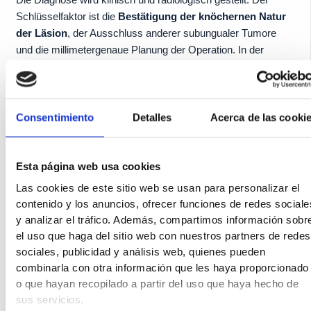
Schlüsselfaktor ist die
Bestätigung der knöchernen Natur
der Läsion
, der Ausschluss anderer subungualer Tumore
und die millimetergenaue Planung der Operation. In der
Clínica San Román protokollieren wir die Beurteilung auf drei
Ebenen:
Consentimiento
Detalles
Acerca de las cooki
🔍 Klinische Untersuchung und Dermatoskopie
Wir inspizieren den Nagel, ertasten die Konsistenz der
Beule und reproduzieren den Schmerz mit gezieltem
Esta página web usa cookies
Druck. Die Dermoskopie hilft, pigmentierte Läsionen
Las cookies de este sitio web se usan para personalizar el
(subunguales Melanom) und vaskuläre Pathologien des
contenido y los anuncios, ofrecer funciones de redes sociale
Nagelbetts auszuschließen. Wir erheben eine Anamnese
y analizar el tráfico. Además, compartimos información sobr
über Sport, gewohntes Schuhwerk und mögliche
el uso que haga del sitio web con nuestros partners de redes
ähnliche Läsionen an anderen Zehen oder Gliedmaßen.
sociales, publicidad y análisis web, quienes pueden
combinarla con otra información que les haya proporcionado
o que hayan recopilado a partir del uso que haya hecho de
📷 Einfaches Röntgenbild des Fingers
sus servicios.