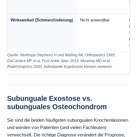
24 
Wirksamkeit (Schmerzlinderung)
Nicht anwendbar
Hoch
Rezi
% i
klas
Seri
Quelle: Multhopp-Stephens H und Walling AK, Orthopedics 1995;
DaCambra MP et al, Foot Ankle Spec 2014; Murphey MD et al,
RadioGraphics 2000. Individuelle Ergebnisse können variieren.
Subunguale Exostose vs.
subunguales Osteochondrom
Sie sind die beiden häufigsten subungualen Knochenläsionen
und werden von Patienten (und vielen Fachleuten)
verwechselt. Die richtige Diagnose verändert die Prognose,