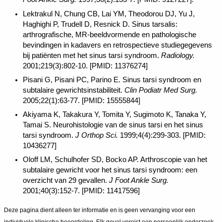
Lektrakul N, Chung CB, Lai YM, Theodorou DJ, Yu J,
Haghighi P, Trudell D, Resnick D. Sinus tarsalis:
arthrografische, MR-beeldvormende en pathologische
bevindingen in kadavers en retrospectieve studiegegevens
bij patiënten met het sinus tarsi syndroom.
Radiology.
2001;219(3):802-10. [PMID: 11376274]
Pisani G, Pisani PC, Parino E. Sinus tarsi syndroom en
subtalaire gewrichtsinstabiliteit.
Clin Podiatr Med Surg.
2005;22(1):63-77. [PMID: 15555844]
Akiyama K, Takakura Y, Tomita Y, Sugimoto K, Tanaka Y,
Tamai S. Neurohistologie van de sinus tarsi en het sinus
tarsi syndroom.
J Orthop Sci.
1999;4(4):299-303. [PMID:
10436277]
Oloff LM, Schulhofer SD, Bocko AP. Arthroscopie van het
subtalaire gewricht voor het sinus tarsi syndroom: een
overzicht van 29 gevallen.
J Foot Ankle Surg.
2001;40(3):152-7. [PMID: 11417596]
Deze pagina dient alleen ter informatie en is geen vervanging voor een
individuele klinische beoordeling. Elk geval vereist een persoonlijk onderzoek.