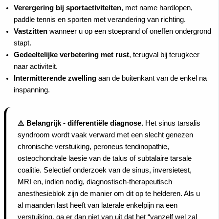
Verergering bij sportactiviteiten
, met name hardlopen,
paddle tennis en sporten met verandering van richting.
Vastzitten
wanneer u op een stoeprand of oneffen ondergrond
stapt.
Gedeeltelijke verbetering met rust
, terugval bij terugkeer
naar activiteit.
Intermitterende zwelling
aan de buitenkant van de enkel na
inspanning.
⚠️ Belangrijk - differentiële diagnose.
Het sinus tarsalis
syndroom wordt vaak verward met een slecht genezen
chronische verstuiking, peroneus tendinopathie,
osteochondrale laesie van de talus of subtalaire tarsale
coalitie. Selectief onderzoek van de sinus, inversietest,
MRI en, indien nodig, diagnostisch-therapeutisch
anesthesieblok zijn de manier om dit op te helderen. Als u
al maanden last heeft van laterale enkelpijn na een
verstuiking, ga er dan niet van uit dat het “vanzelf wel zal