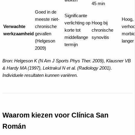
weken
45 min
Goed in de
Significante
meeste niet-
Hoog,
verlichting op
Hoog bij
Verwachte
chronische
verho
korte tot
chronische
werkzaamheid
gevallen
morbidi
middellange
synovitis
(Helgeson
langer 
termijn
2009)
Bron: Helgeson K (N Am J Sports Phys Ther. 2009), Klausner VB
& Hardy MA (1997), Lektrakul N et al. (Radiology 2001).
Individuele resultaten kunnen variëren.
Waarom kiezen voor Clínica San
Román