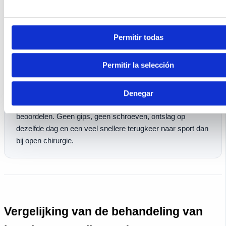
3 - Arthroscopische sinuschirurgie (reiniging)
Gereserveerd voor gevallen waarin de synovitis chronisch
Permitir todas
is en niet reageert op enkele maanden conservatieve
behandeling + goed geïndiceerde infiltraties. Met behulp
Permitir la selección
van
minimaal invasieve artroscopie
brengen we een
paar millimeter optiek in en reinigen we het ontstoken
synoviale weefsel van de sinus, waarbij we ook het
Denegar
interossale ligament en andere geassocieerde laesies
beoordelen. Geen gips, geen schroeven, ontslag op
dezelfde dag en een veel snellere terugkeer naar sport dan
bij open chirurgie.
Vergelijking van de behandeling van