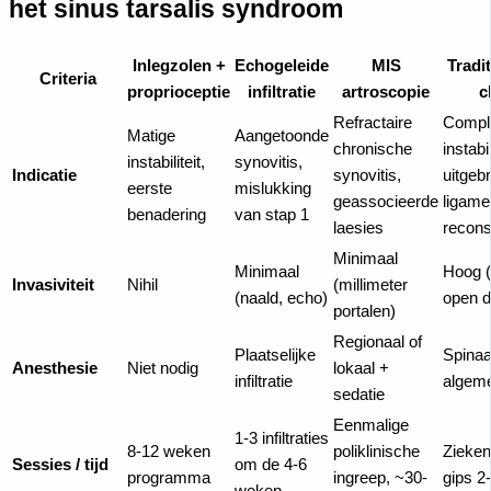
het sinus tarsalis syndroom
Inlegzolen +
Echogeleide
MIS
Tradi
Criteria
proprioceptie
infiltratie
artroscopie
c
Refractaire
Compl
Matige
Aangetoonde
chronische
instabil
instabiliteit,
synovitis,
Indicatie
synovitis,
uitgeb
eerste
mislukking
geassocieerde
ligame
benadering
van stap 1
laesies
recons
Minimaal
Minimaal
Hoog (
Invasiviteit
Nihil
(millimeter
(naald, echo)
open d
portalen)
Regionaal of
Plaatselijke
Spinaa
Anesthesie
Niet nodig
lokaal +
infiltratie
algem
sedatie
Eenmalige
1-3 infiltraties
8-12 weken
poliklinische
Zieke
Sessies / tijd
om de 4-6
programma
ingreep, ~30-
gips 2