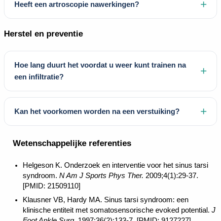
Heeft een artroscopie nawerkingen?
Herstel en preventie
Hoe lang duurt het voordat u weer kunt trainen na
een infiltratie?
Kan het voorkomen worden na een verstuiking?
Wetenschappelijke referenties
Helgeson K. Onderzoek en interventie voor het sinus tarsi
syndroom.
N Am J Sports Phys Ther.
2009;4(1):29-37.
[PMID: 21509110]
Klausner VB, Hardy MA. Sinus tarsi syndroom: een
klinische entiteit met somatosensorische evoked potential.
J
Foot Ankle Surg.
1997;36(2):133-7. [PMID: 9127227].