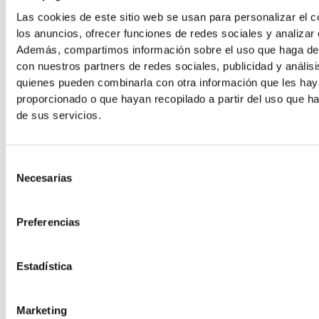
posterior, fysiotherapie met mobilisatietechnieken voor de
Las cookies de este sitio web se usan para personalizar el c
achtervoet en, indien nodig, functioneel beschermend
los anuncios, ofrecer funciones de redes sociales y analizar e
tapen tijdens terugkeer naar activiteit. Helgeson (2009)
Además, compartimos información sobre el uso que haga del
beschrijft zeer gunstige reacties met deze aanpak bij goed
con nuestros partners de redes sociales, publicidad y anális
geselecteerde atleten.
quienes pueden combinarla con otra información que les ha
proporcionado o que hayan recopilado a partir del uso que 
de sus servicios.
2 - Echogeleide infiltratie van de borst
Wanneer synovitis wordt aangetoond door MRI of
Selección
echografie en de aanvankelijke conservatieve behandeling
Necesarias
de
de aandoening niet onder controle krijgt, infiltreren we de
consentimiento
sinus onder echografische controle. We gebruiken
corticosteroïden in “pure” ontstekingsvormen, plateletrijk
Preferencias
plasma (PRP) bij sportpatiënten die weefselregeneratie
zoeken of hyaluronzuur als de subtalaire component
Estadística
overheerst. We stemmen de kuur en het product af op het
profiel van de patiënt en het stadium van de aandoening.
Marketing