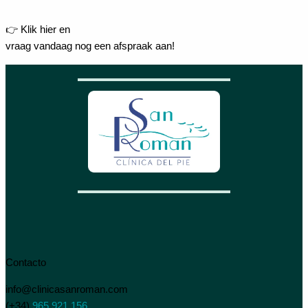
👉 Klik hier en
vraag vandaag nog een afspraak aan!
Contacto
info@clinicasanroman.com
(+34)
965 921 156