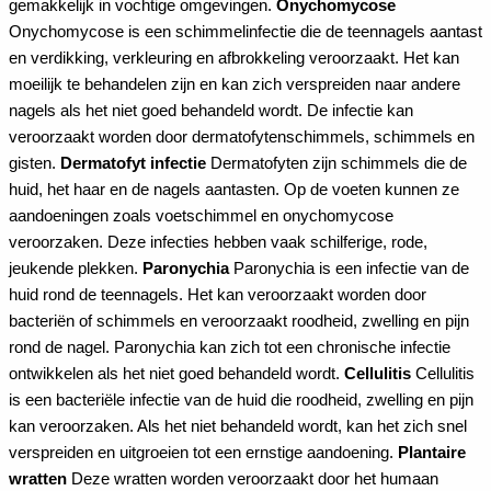
gemakkelijk in vochtige omgevingen.
Onychomycose
Onychomycose is een schimmelinfectie die de teennagels aantast
en verdikking, verkleuring en afbrokkeling veroorzaakt. Het kan
moeilijk te behandelen zijn en kan zich verspreiden naar andere
nagels als het niet goed behandeld wordt. De infectie kan
veroorzaakt worden door dermatofytenschimmels, schimmels en
gisten.
Dermatofyt infectie
Dermatofyten zijn schimmels die de
huid, het haar en de nagels aantasten. Op de voeten kunnen ze
aandoeningen zoals voetschimmel en onychomycose
veroorzaken. Deze infecties hebben vaak schilferige, rode,
jeukende plekken.
Paronychia
Paronychia is een infectie van de
huid rond de teennagels. Het kan veroorzaakt worden door
bacteriën of schimmels en veroorzaakt roodheid, zwelling en pijn
rond de nagel. Paronychia kan zich tot een chronische infectie
ontwikkelen als het niet goed behandeld wordt.
Cellulitis
Cellulitis
is een bacteriële infectie van de huid die roodheid, zwelling en pijn
kan veroorzaken. Als het niet behandeld wordt, kan het zich snel
verspreiden en uitgroeien tot een ernstige aandoening.
Plantaire
wratten
Deze wratten worden veroorzaakt door het humaan