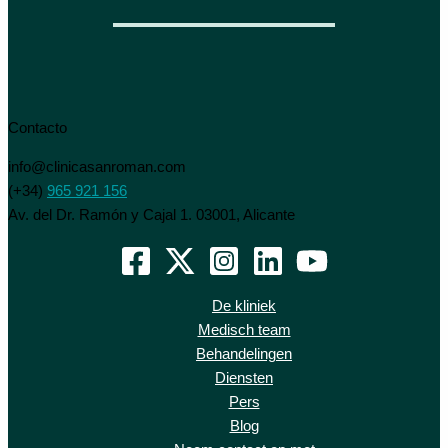
Contacto
info@clinicasanroman.com
(+34)
965 921 156
Av. del Dr. Ramón y Cajal 1. 03001, Alicante
De kliniek
Medisch team
Behandelingen
Diensten
Pers
Blog