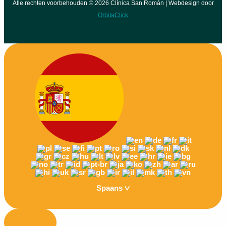
Alle rechten voorbehouden © 2026 Clínica San Román | Webdesign door
OrbitaClick
Spaans