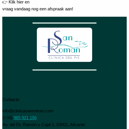
👉 Klik hier en
vraag vandaag nog een afspraak aan!
Contacto
info@clinicasanroman.com
(+34)
965 921 156
Av. del Dr. Ramón y Cajal 1. 03001, Alicante