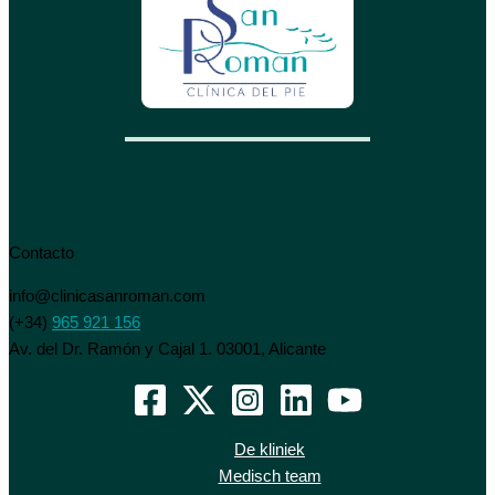
Contacto
info@clinicasanroman.com
(+34)
965 921 156
Av. del Dr. Ramón y Cajal 1. 03001, Alicante
De kliniek
Medisch team