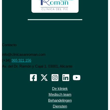
Contacto
info@clinicasanroman.com
(+34)
965 921 156
Av. del Dr. Ramón y Cajal 1. 03001, Alicante
De kliniek
Medisch team
Behandelingen
Diensten