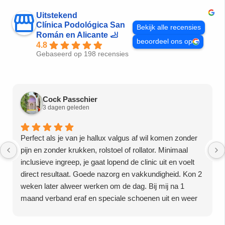
Uitstekend
Clínica Podológica San
Bekijk alle recensies
Román en Alicante 🦶
beoordeel ons op
4.8
Gebaseerd op 198 recensies
Cock Passchier
3 dagen geleden
Perfect als je van je hallux valgus af wil komen zonder
pijn en zonder krukken, rolstoel of rollator. Minimaal
inclusieve ingreep, je gaat lopend de clinic uit en voelt
direct resultaat. Goede nazorg en vakkundigheid. Kon 2
weken later alweer werken om de dag. Bij mij na 1
maand verband eraf en speciale schoenen uit en weer
mijn eigen schoenen aan. Dus twijfel niet doe het bij
deze vakkundige kliniek ipv 6weken gips en totaal 8