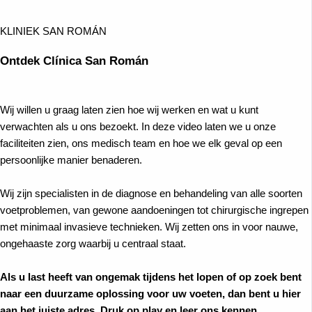
weken herstel en 6 maanden leven in pijn want dat is
niet nodig!
KLINIEK SAN ROMÁN
Ontdek Clínica San Román
Wij willen u graag laten zien hoe wij werken en wat u kunt
verwachten als u ons bezoekt. In deze video laten we u onze
faciliteiten zien, ons medisch team en hoe we elk geval op een
persoonlijke manier benaderen.
Wij zijn specialisten in de diagnose en behandeling van alle soorten
voetproblemen, van gewone aandoeningen tot chirurgische ingrepen
met minimaal invasieve technieken. Wij zetten ons in voor nauwe,
ongehaaste zorg waarbij u centraal staat.
Als u last heeft van ongemak tijdens het lopen of op zoek bent
naar een duurzame oplossing voor uw voeten, dan bent u hier
aan het juiste adres. Druk op play en leer ons kennen.