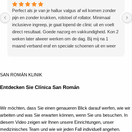
Perfect als je van je hallux valgus af wil komen zonder
pijn en zonder krukken, rolstoel of rollator. Minimaal
inclusieve ingreep, je gaat lopend de clinic uit en voelt
direct resultaat. Goede nazorg en vakkundigheid. Kon 2
weken later alweer werken om de dag. Bij mij na 1
maand verband eraf en speciale schoenen uit en weer
mijn eigen schoenen aan. Dus twijfel niet doe het bij
deze vakkundige kliniek ipv 6weken gips en totaal 8
weken herstel en 6 maanden leven in pijn want dat is
niet nodig!
SAN ROMÁN KLINIK
Entdecken Sie Clínica San Román
Wir möchten, dass Sie einen genaueren Blick darauf werfen, wie wir
arbeiten und was Sie erwarten können, wenn Sie uns besuchen. In
diesem Video zeigen wir Ihnen unsere Einrichtungen, unser
medizinisches Team und wie wir jeden Fall individuell angehen.