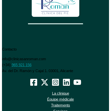
Contacto
info@clinicasanroman.com
(+34)
965 921 156
Av. del Dr. Ramón y Cajal 1. 03001, Alicante
La clinique
Équipe médicale
Traitements