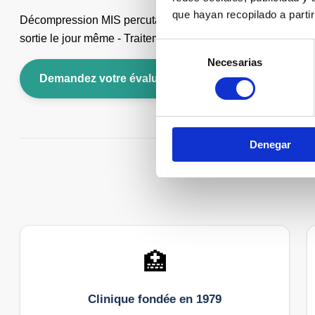
que hayan recopilado a parti
Décompression MIS percutanée du nerf tibial postérieur - An
sortie le jour même - Traitement depuis 1979 des neuropath
Selección
Necesarias
de
Demandez votre évaluation gratuite
Appelez-
consentimiento
Denegar
🏥
Clinique fondée en 1979