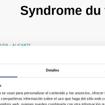
Syndrome du t
IEN - ALICANTE
drome du
Detalles
rer le nerf
s
ille
b se usan para personalizar el contenido y los anuncios, ofrecer
s, compartimos información sobre el uso que haga del sitio web 
 análisis web, quienes pueden combinarla con otra información q