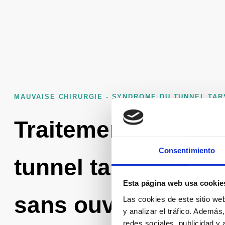
MAUVAISE CHIRURGIE - SYNDROME DU TUNNEL TARS
Traitement du syn
Consentimiento
tunnel tarsien : libé
Esta página web usa cookie
sans ouvrir la chev
Las cookies de este sitio we
y analizar el tráfico. Ademá
redes sociales, publicidad y