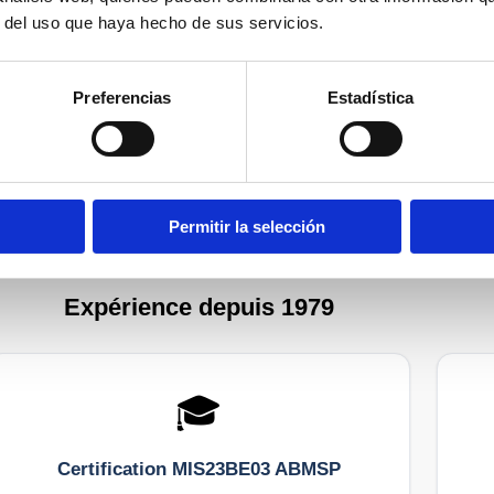
r del uso que haya hecho de sus servicios.
esthésie locale, pas de plâtre,
ies du pied à Alicante.
Preferencias
Estadística
nous : +34 965 921 156
Permitir la selección
Expérience depuis 1979
🎓
Certification MIS23BE03 ABMSP