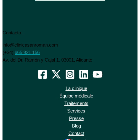
Contacto
info@clinicasanroman.com
(+34)
965 921 156
Av. del Dr. Ramón y Cajal 1. 03001, Alicante
La clinique
Équipe médicale
Traitements
Services
Presse
Blog
Contact