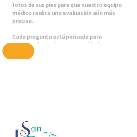
Ir
al
contenido