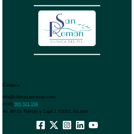
Contacto
info@clinicasanroman.com
(+34)
965 921 156
Av. del Dr. Ramón y Cajal 1. 03001, Alicante