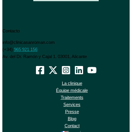
Contacto
info@clinicasanroman.com
(+34)
965 921 156
Av. del Dr. Ramón y Cajal 1. 03001, Alicante
La clinique
Équipe médicale
Traitements
Services
Presse
Blog
Contact