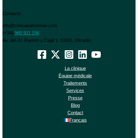
Contacto
info@clinicasanroman.com
(+34)
965 921 156
Av. del Dr. Ramón y Cajal 1. 03001, Alicante
La clinique
Équipe médicale
Traitements
Services
Presse
Blog
Contact
Français