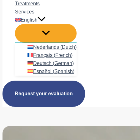
Treatments
Services
English
Nederlands
(
Dutch
)
Français
(
French
)
Deutsch
(
German
)
Español
(
Spanish
)
Request your evaluation