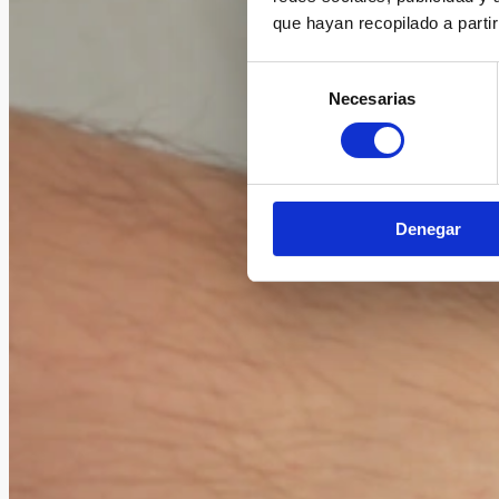
que hayan recopilado a parti
Selección
Necesarias
de
consentimiento
Denegar